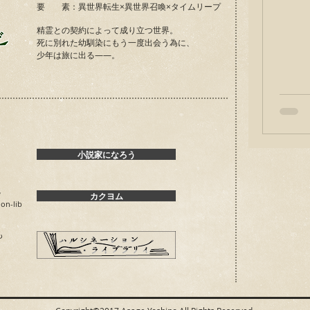
要 素：異世界転生×異世界召喚
×タイムリープ
精霊との契約によって成り立つ世界。
死に別れた幼馴染にもう一度出会う為に、
少年は旅に出る――。
小説家になろう
説
カクヨム
ion-lib
も