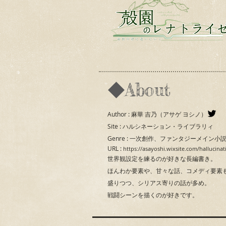
◆About
Author : 麻華 吉乃（アサゲ ヨシノ）
Site : ハルシネーション・ライブラリィ
Genre : 一次創作、ファンタジーメイン小
URL :
https://asayoshi.wixsite.com/hallucinat
世界観設定を練るのが好きな長編書き。
ほんわか要素や、甘々な話、コメディ要素
盛りつつ、シリアス寄りの話が多め。
戦闘シーンを描くのが好きです。