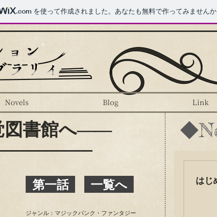
.com
を使って作成されました。あなたも無料で作ってみませんか
Novels
Blog
Link
◆N
覚図書館へ
――
はじ
第一話
一覧へ
ジャンル：マジックパンク・ファンタジー